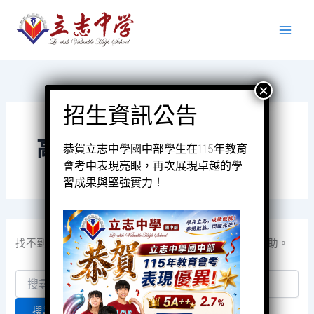
搜
跳
尋
至
關
主
鍵
要
字:
內
容
高職部
恭賀立志中學國中部學生在115年教育
會考中表現亮眼，再次展現卓越的學
習成果與堅強實力！
找不到符合條件的內容。請使用搜尋功能，應會有所幫助。